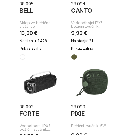
38.095
38.094
BELL
CANTO
Sklopive bežične
Vodoodbojni IPX5
slušalice
bežični zvučnik,…
13,90 €
9,99 €
Na stanju: 1.428
Na stanju: 21
Prikaz zaliha
Prikaz zaliha
38.093
38.090
FORTE
PIXIE
Vodootporni IPX7
Bežični zvučnik, 5W
bežični zvučnik,…