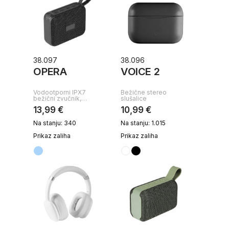
38.097
38.096
OPERA
VOICE 2
Vodootporni IPX7
Bežične stereo
bežični zvučnik,…
slušalice
13,99 €
10,99 €
Na stanju: 340
Na stanju: 1.015
Prikaz zaliha
Prikaz zaliha