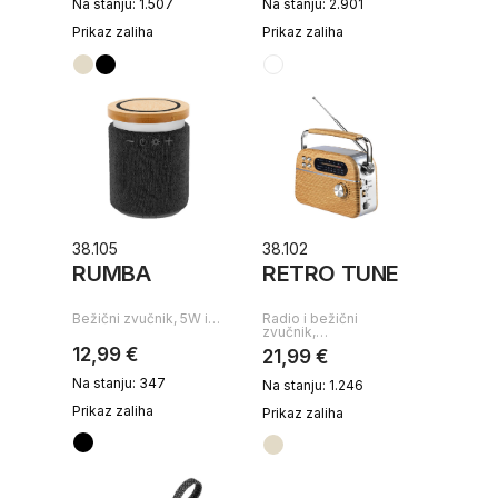
Na stanju: 1.507
Na stanju: 2.901
Prikaz zaliha
Prikaz zaliha
38.105
38.102
RUMBA
RETRO TUNE
Bežični zvučnik, 5W i…
Radio i bežični
zvučnik,…
12,99 €
21,99 €
Na stanju: 347
Na stanju: 1.246
Prikaz zaliha
Prikaz zaliha