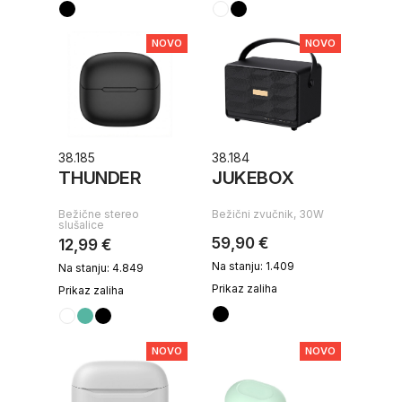
NOVO
NOVO
38.185
38.184
THUNDER
JUKEBOX
Bežične stereo
Bežični zvučnik, 30W
slušalice
59,90 €
12,99 €
Na stanju: 1.409
Na stanju: 4.849
Prikaz zaliha
Prikaz zaliha
NOVO
NOVO