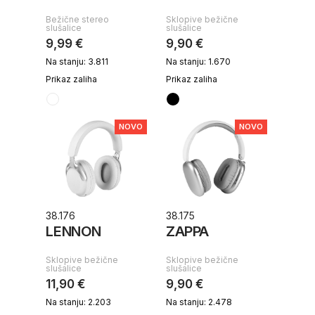
Bežične stereo
Sklopive bežične
slušalice
slušalice
9,99 €
9,90 €
Na stanju: 3.811
Na stanju: 1.670
Prikaz zaliha
Prikaz zaliha
NOVO
NOVO
38.176
38.175
LENNON
ZAPPA
Sklopive bežične
Sklopive bežične
slušalice
slušalice
11,90 €
9,90 €
Na stanju: 2.203
Na stanju: 2.478