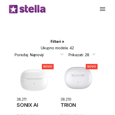
Preskoči
do
sadržaja
Filteri
Ukupno modela: 42
Poređaj:
Prikazati:
NOVO
NOVO
38.211
38.210
SONIX AI
TRION