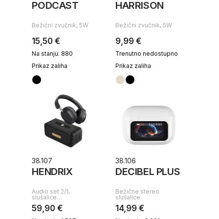
PODCAST
HARRISON
Bežični zvučnik, 5W
Bežični zvučnik, 5W
15,50 €
9,99 €
Na stanju: 880
Trenutno nedostupno
Prikaz zaliha
Prikaz zaliha
38.107
38.106
HENDRIX
DECIBEL PLUS
Audio set 2/1,
Bežične stereo
slušalice…
slušalice
59,90 €
14,99 €