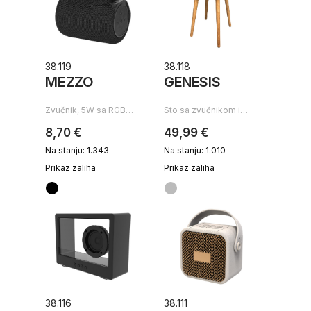
38.119
38.118
MEZZO
GENESIS
Zvučnik, 5W sa RGB…
Sto sa zvučnikom i…
8,70 €
49,99 €
Na stanju: 1.343
Na stanju: 1.010
Prikaz zaliha
Prikaz zaliha
38.116
38.111