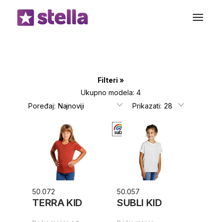
Preskoči
do
sadržaja
Filteri
Ukupno modela: 4
Poređaj:
Prikazati:
50.072
50.057
TERRA KID
SUBLI KID