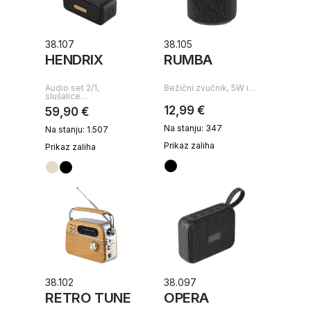
38.107
38.105
HENDRIX
RUMBA
Audio set 2/1,
Bežični zvučnik, 5W i…
slušalice…
12,99 €
59,90 €
Na stanju: 347
Na stanju: 1.507
Prikaz zaliha
Prikaz zaliha
38.102
38.097
RETRO TUNE
OPERA