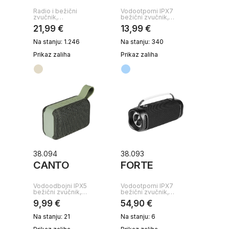
Radio i bežični
Vodootporni IPX7
zvučnik,…
bežični zvučnik,…
21,99 €
13,99 €
Na stanju: 1.246
Na stanju: 340
Prikaz zaliha
Prikaz zaliha
38.094
38.093
CANTO
FORTE
Vodoodbojni IPX5
Vodootporni IPX7
bežični zvučnik,…
bežični zvučnik,…
9,99 €
54,90 €
Na stanju: 21
Na stanju: 6