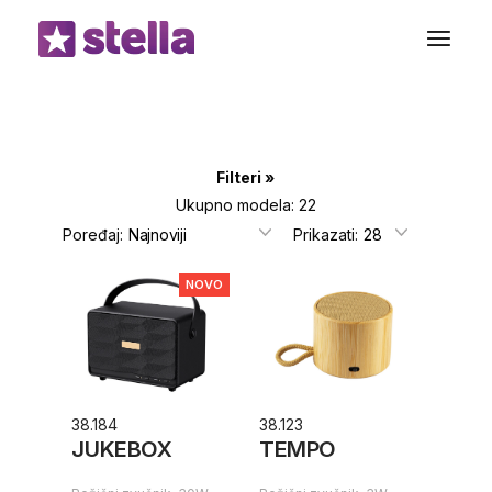
Preskoči
do
sadržaja
Filteri
Ukupno modela: 22
Poređaj:
Prikazati:
NOVO
38.184
38.123
JUKEBOX
TEMPO