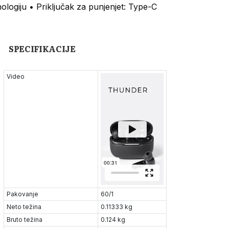
logiju • Priključak za punjenjet: Type-C
SPECIFIKACIJE
Video
Pakovanje
60/1
Neto težina
0.11333 kg
Bruto težina
0.124 kg