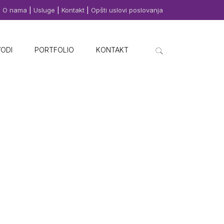
O nama
|
Usluge
|
Kontakt
|
Opšti uslovi poslovanja
VODI
PORTFOLIO
KONTAKT