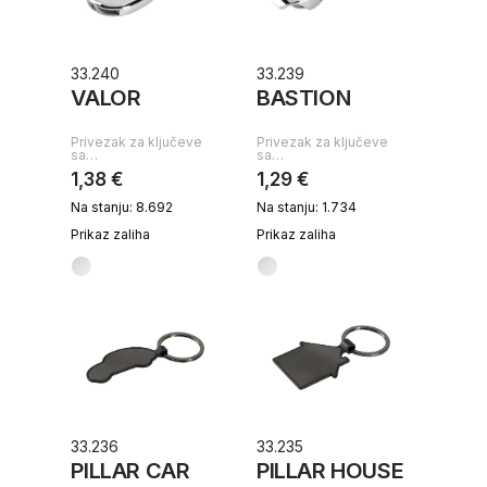
33.240
33.239
VALOR
BASTION
Privezak za ključeve
Privezak za ključeve
sa…
sa…
1,38 €
1,29 €
Na stanju: 8.692
Na stanju: 1.734
Prikaz zaliha
Prikaz zaliha
33.236
33.235
PILLAR CAR
PILLAR HOUSE