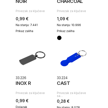
NOIR
CHARCOAL
Privezak za ključeve
Privezak za ključeve
0,99 €
1,09 €
Na stanju: 7.441
Na stanju: 10.996
Prikaz zaliha
Prikaz zaliha
33.226
33.224
INOX R
CAST
Privezak za ključeve
Privezak za ključeve
sa…
0,99 €
0,28 €
Dolazak
Na stanju: 8.078