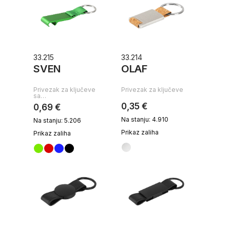
33.215
33.214
SVEN
OLAF
Privezak za ključeve
Privezak za ključeve
sa…
0,35 €
0,69 €
Na stanju: 4.910
Na stanju: 5.206
Prikaz zaliha
Prikaz zaliha