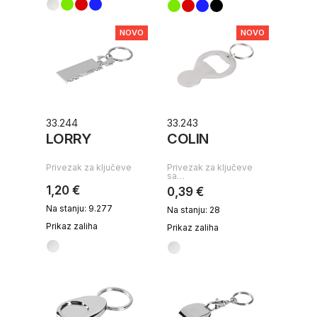
NOVO
NOVO
33.244
33.243
LORRY
COLIN
Privezak za ključeve
Privezak za ključeve
sa…
1,20 €
0,39 €
Na stanju: 9.277
Na stanju: 28
Prikaz zaliha
Prikaz zaliha