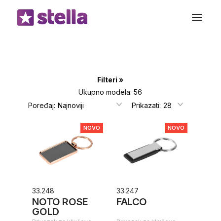
Preskoči
do
sadržaja
Filteri
Ukupno modela: 56
Poređaj:
Prikazati:
NOVO
NOVO
33.248
33.247
NOTO ROSE
FALCO
GOLD