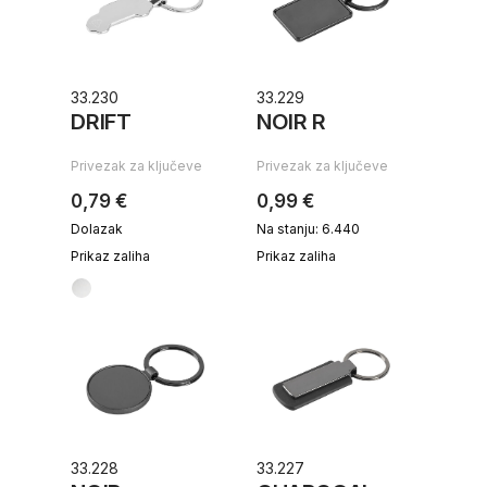
33.230
33.229
DRIFT
NOIR R
Privezak za ključeve
Privezak za ključeve
0,79 €
0,99 €
Dolazak
Na stanju: 6.440
Prikaz zaliha
Prikaz zaliha
33.228
33.227