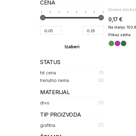
CENA
Drvena olovka
0,17 €
Na stanju: 103.
Prikaz zaliha
STATUS
hit cena
(1)
trenutno nema
(3)
MATERIJAL
drvo
(7)
TIP PROIZVODA
grafitna
(7)