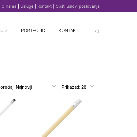
O nama
|
Usluge
|
Kontakt
|
Opšti uslovi poslovanja
VODI
PORTFOLIO
KONTAKT
oređaj:
Prikazati: