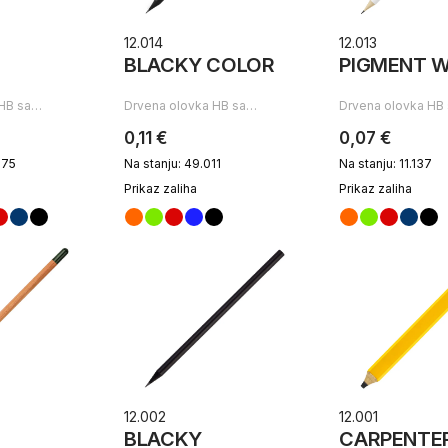
12.014
12.013
BLACKY COLOR
PIGMENT W
 HB sa…
Drvena olovka HB sa…
Drvena olovka HB
0,11 €
0,07 €
975
Na stanju: 49.011
Na stanju: 11.137
Prikaz zaliha
Prikaz zaliha
12.002
12.001
BLACKY
CARPENTE