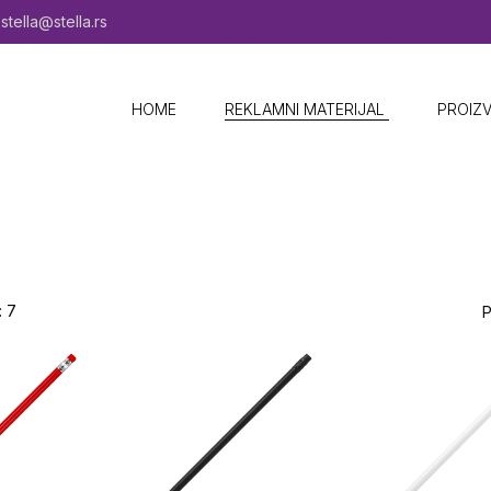
stella@stella.rs
HOME
REKLAMNI MATERIJAL ​
PROIZ
 7
P