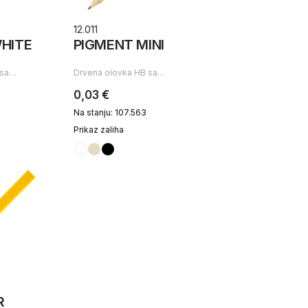
12.011
HITE
PIGMENT MINI
 sa…
Drvena olovka HB sa…
0,03 €
Na stanju: 107.563
Prikaz zaliha
R