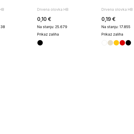
 HB
Drvena olovka HB
Drvena olovka HB
0,10 €
0,19 €
938
Na stanju: 25.679
Na stanju: 17.855
Prikaz zaliha
Prikaz zaliha