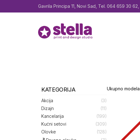
Preskoči
do
Gavrila Principa 11, Novi Sad, Tel. 064 659 30 62, 
sadržaja
Ukupno modela:
KATEGORIJA
Akcija
(3)
Dizajn
(11)
Kancelarija
(199)
Kućni setovi
(309)
Olovke
(128)