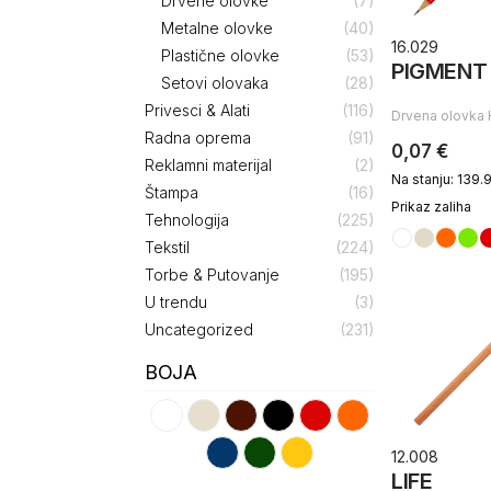
Drvene olovke
(7)
Metalne olovke
(40)
16.029
Plastične olovke
(53)
PIGMENT
Setovi olovaka
(28)
Privesci & Alati
(116)
Drvena olovka
Radna oprema
(91)
0,07 €
Reklamni materijal
(2)
Na stanju: 139.
Štampa
(16)
Prikaz zaliha
Tehnologija
(225)
Tekstil
(224)
Torbe & Putovanje
(195)
U trendu
(3)
Uncategorized
(231)
BOJA
12.008
LIFE