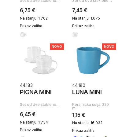
Set od dve staklene…
Set od dve staklene…
6,75 €
7,45 €
Na stanju: 1.702
Na stanju: 1.675
Prikaz zaliha
Prikaz zaliha
NOVO
NOVO
44.183
44.180
PIGNA MINI
LUNA MINI
Set od dve staklene…
Keramička šolja, 220
ml
6,45 €
1,15 €
Na stanju: 1.734
Na stanju: 16.032
Prikaz zaliha
Prikaz zaliha