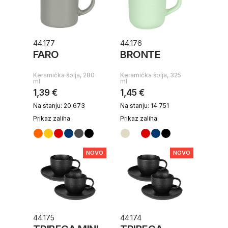
44.177
44.176
FARO
BRONTE
Keramička šolja, 280
Keramička šolja, 325
ml
ml
1,39 €
1,45 €
Na stanju: 20.673
Na stanju: 14.751
Prikaz zaliha
Prikaz zaliha
NOVO
NOVO
44.175
44.174