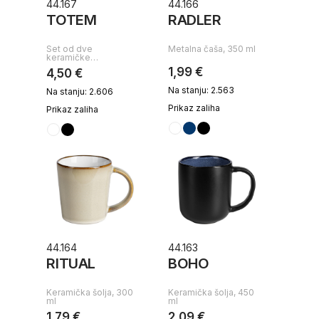
44.167
44.166
TOTEM
RADLER
Set od dve
Metalna čaša, 350 ml
keramičke…
1,99 €
4,50 €
Na stanju: 2.563
Na stanju: 2.606
Prikaz zaliha
Prikaz zaliha
44.164
44.163
RITUAL
BOHO
Keramička šolja, 300
Keramička šolja, 450
ml
ml
1,79 €
2,09 €