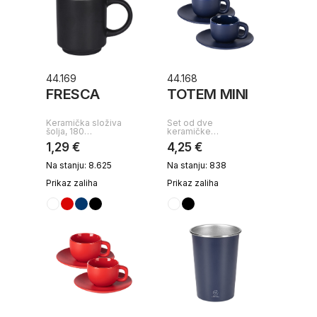
44.169
44.168
FRESCA
TOTEM MINI
Keramička složiva
Set od dve
šolja, 180…
keramičke…
1,29 €
4,25 €
Na stanju: 8.625
Na stanju: 838
Prikaz zaliha
Prikaz zaliha