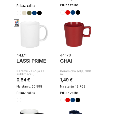
Prikaz zaliha
Prikaz zaliha
44.171
44.170
LASSI PRIME
CHAI
Keramička šolja za
Keramička šolja, 300
sublimaciju,…
ml
0,84 €
1,49 €
Na stanju: 20.598
Na stanju: 13.769
Prikaz zaliha
Prikaz zaliha