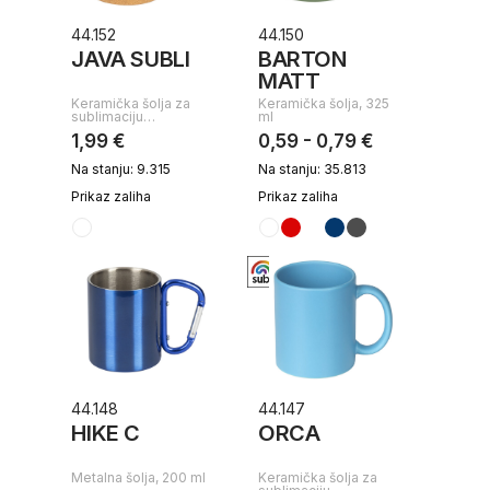
44.152
44.150
JAVA SUBLI
BARTON
MATT
Keramička šolja za
Keramička šolja, 325
sublimaciju…
ml
1,99 €
0,59 - 0,79 €
Na stanju: 9.315
Na stanju: 35.813
Prikaz zaliha
Prikaz zaliha
44.148
44.147
HIKE C
ORCA
Metalna šolja, 200 ml
Keramička šolja za