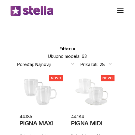
Preskoči
do
sadržaja
Filteri
Ukupno modela: 63
Poređaj:
Prikazati:
NOVO
NOVO
44.185
44.184
PIGNA MAXI
PIGNA MIDI