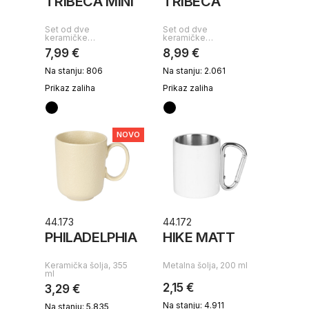
TRIBECA MINI
TRIBECA
Set od dve
Set od dve
keramičke…
keramičke…
7,99 €
8,99 €
Na stanju: 806
Na stanju: 2.061
Prikaz zaliha
Prikaz zaliha
NOVO
44.173
44.172
PHILADELPHIA
HIKE MATT
Keramička šolja, 355
Metalna šolja, 200 ml
ml
2,15 €
3,29 €
Na stanju: 4.911
Na stanju: 5.835