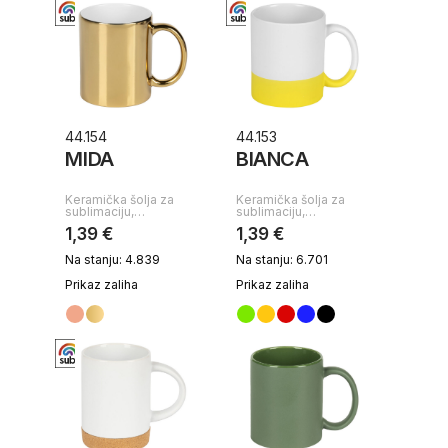
44.154
44.153
MIDA
BIANCA
Keramička šolja za
Keramička šolja za
sublimaciju,…
sublimaciju,…
1,39 €
1,39 €
Na stanju: 4.839
Na stanju: 6.701
Prikaz zaliha
Prikaz zaliha