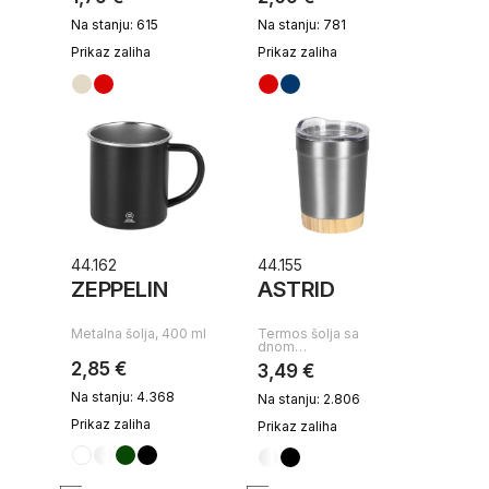
Na stanju: 615
Na stanju: 781
Prikaz zaliha
Prikaz zaliha
44.162
44.155
ZEPPELIN
ASTRID
Metalna šolja, 400 ml
Termos šolja sa
dnom…
2,85 €
3,49 €
Na stanju: 4.368
Na stanju: 2.806
Prikaz zaliha
Prikaz zaliha