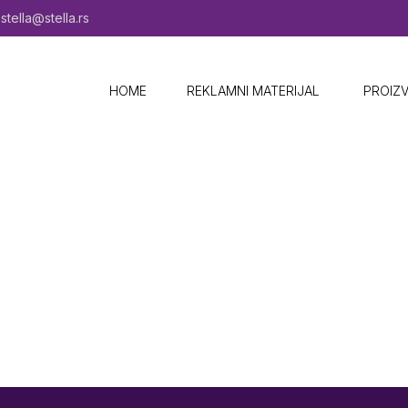
stella@stella.rs
HOME
REKLAMNI MATERIJAL ​
PROIZ