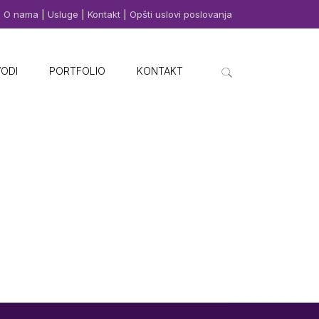
O nama
|
Usluge
|
Kontakt
|
Opšti uslovi poslovanja
VODI
PORTFOLIO
KONTAKT