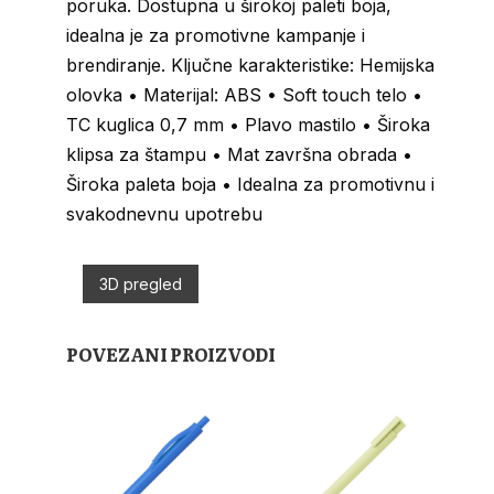
poruka. Dostupna u širokoj paleti boja,
idealna je za promotivne kampanje i
brendiranje. Ključne karakteristike: Hemijska
olovka • Materijal: ABS • Soft touch telo •
TC kuglica 0,7 mm • Plavo mastilo • Široka
klipsa za štampu • Mat završna obrada •
Široka paleta boja • Idealna za promotivnu i
svakodnevnu upotrebu
3D pregled
POVEZANI PROIZVODI