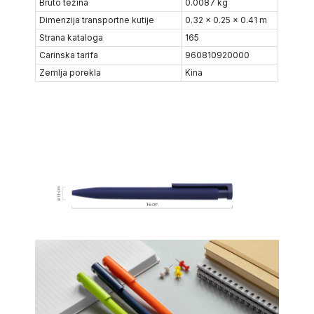
Bruto težina
0.0087 kg
Dimenzija transportne kutije
0.32 x 0.25 x 0.41 m
Strana kataloga
165
Carinska tarifa
960810920000
Zemlja porekla
Kina