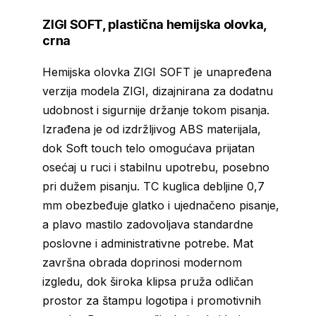
ZIGI SOFT, plastična hemijska olovka,
crna
Hemijska olovka ZIGI SOFT je unapređena
verzija modela ZIGI, dizajnirana za dodatnu
udobnost i sigurnije držanje tokom pisanja.
Izrađena je od izdržljivog ABS materijala,
dok Soft touch telo omogućava prijatan
osećaj u ruci i stabilnu upotrebu, posebno
pri dužem pisanju. TC kuglica debljine 0,7
mm obezbeđuje glatko i ujednačeno pisanje,
a plavo mastilo zadovoljava standardne
poslovne i administrativne potrebe. Mat
završna obrada doprinosi modernom
izgledu, dok široka klipsa pruža odličan
prostor za štampu logotipa i promotivnih