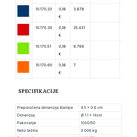
10.170.20
0,18
3.878
€
10.170.30
0,18
25.431
€
10.170.51
0,18
9.769
€
10.170.60
0,18
7
€
SPECIFIKACIJE
Preporučena dimenzija štampe
4.5 x 0.6 cm
Dimenzija
Ø 1.1 x 14cm
Pakovanje
1000/50
Neto težina
0.006 kg