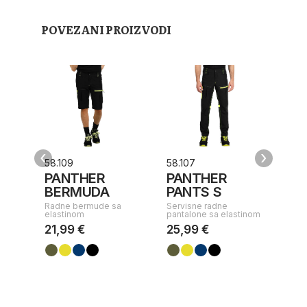
POVEZANI PROIZVODI
‹
›
58.109
58.107
58.
PANTHER
PANTHER
PE
BERMUDA
PANTS S
E
Radne bermude sa
Servisne radne
Radn
elastinom
pantalone sa elastinom
elas
21,99 €
25,99 €
32,