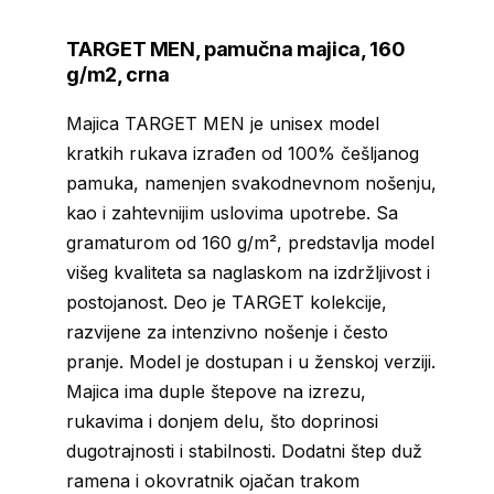
TARGET MEN, pamučna majica, 160
g/m2, crna
Majica TARGET MEN je unisex model
kratkih rukava izrađen od 100% češljanog
pamuka, namenjen svakodnevnom nošenju,
kao i zahtevnijim uslovima upotrebe. Sa
gramaturom od 160 g/m², predstavlja model
višeg kvaliteta sa naglaskom na izdržljivost i
postojanost. Deo je TARGET kolekcije,
razvijene za intenzivno nošenje i često
pranje. Model je dostupan i u ženskoj verziji.
Majica ima duple štepove na izrezu,
rukavima i donjem delu, što doprinosi
dugotrajnosti i stabilnosti. Dodatni štep duž
ramena i okovratnik ojačan trakom