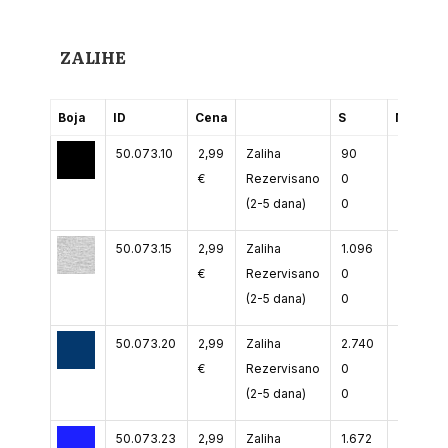
ZALIHE
Boja
ID
Cena
S
M
50.073.10
2,99
Zaliha
90
1.460
€
Rezervisano
0
0
(2-5 dana)
0
0
50.073.15
2,99
Zaliha
1.096
1.116
€
Rezervisano
0
0
(2-5 dana)
0
0
50.073.20
2,99
Zaliha
2.740
4.540
€
Rezervisano
0
0
(2-5 dana)
0
0
50.073.23
2,99
Zaliha
1.672
3.389