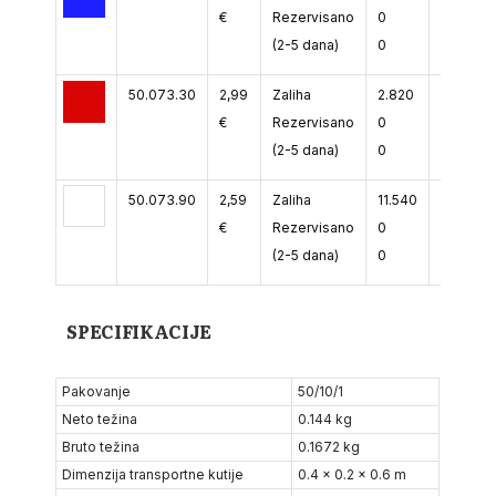
€
Rezervisano
0
0
(2-5 dana)
0
0
50.073.30
2,99
Zaliha
2.820
5.583
€
Rezervisano
0
0
(2-5 dana)
0
0
50.073.90
2,59
Zaliha
11.540
24.273
€
Rezervisano
0
0
(2-5 dana)
0
0
SPECIFIKACIJE
Pakovanje
50/10/1
Neto težina
0.144 kg
Bruto težina
0.1672 kg
Dimenzija transportne kutije
0.4 x 0.2 x 0.6 m