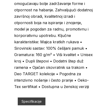
omogućavaju bolje zadržavanje forme i
otpornost na habanje. Zahvaljujući dodatnoj
završnoj obradi, kvalitetnoj izradi i
otpornosti boja na ispiranje i znojenje,
model je pogodan za radnu, promotivnu i
korporativnu upotrebu. Ključne
karakteristike: Majica kratkih rukava •
Sirovinski sastav: 100% češljani pamuk •
Gramatura: 160 g/m² • Viši kvalitet • Unisex
kroj • Dupli štepovi • Dodatni štep duž
ramena • Ojačan okovratnik sa trakom •
Deo TARGET kolekcije • Pogodna za
intenzivno nošenje i često pranje • Oeko-
Tex sertifikat • Dostupna u ženskoj verziji
Specifikacije