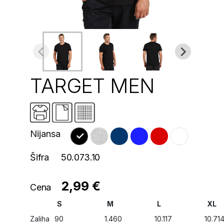
TARGET MEN
Nijansa
Šifra
50.073.10
2,99 €
Cena
S
M
L
XL
Zaliha
90
1.460
10.117
10.71