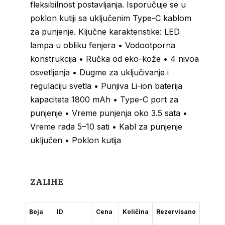
fleksibilnost postavljanja. Isporučuje se u
poklon kutiji sa uključenim Type-C kablom
za punjenje. Ključne karakteristike: LED
lampa u obliku fenjera • Vodootporna
konstrukcija • Ručka od eko-kože • 4 nivoa
osvetljenja • Dugme za uključivanje i
regulaciju svetla • Punjiva Li-ion baterija
kapaciteta 1800 mAh • Type-C port za
punjenje • Vreme punjenja oko 3.5 sata •
Vreme rada 5–10 sati • Kabl za punjenje
uključen • Poklon kutija
ZALIHE
Boja
ID
Cena
Količina
Rezervisano
(2-5
dana)