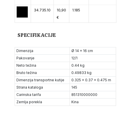
34.735.10
10,90
1.185
€
SPECIFIKACIJE
Dimenzija
Ø 14 x 16 cm
Pakovanje
12/1
Neto težina
0.44 kg
Bruto težina
0.49833 kg
Dimenzija transportne kutije
0.325 x 0.37 x 0.475 m
Strana kataloga
145
Carinska tarifa
851310000000
Zemlja porekla
Kina