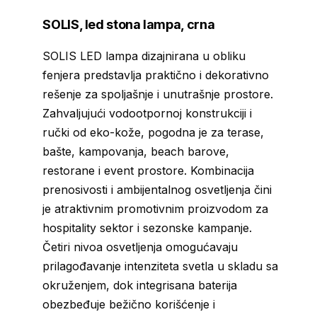
SOLIS, led stona lampa, crna
SOLIS LED lampa dizajnirana u obliku
fenjera predstavlja praktično i dekorativno
rešenje za spoljašnje i unutrašnje prostore.
Zahvaljujući vodootpornoj konstrukciji i
ručki od eko-kože, pogodna je za terase,
bašte, kampovanja, beach barove,
restorane i event prostore. Kombinacija
prenosivosti i ambijentalnog osvetljenja čini
je atraktivnim promotivnim proizvodom za
hospitality sektor i sezonske kampanje.
Četiri nivoa osvetljenja omogućavaju
prilagođavanje intenziteta svetla u skladu sa
okruženjem, dok integrisana baterija
obezbeđuje bežično korišćenje i