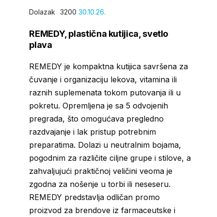
Dolazak
3200
30.10.26.
REMEDY, plastična kutijica, svetlo
plava
REMEDY je kompaktna kutijica savršena za
čuvanje i organizaciju lekova, vitamina ili
raznih suplemenata tokom putovanja ili u
pokretu. Opremljena je sa 5 odvojenih
pregrada, što omogućava pregledno
razdvajanje i lak pristup potrebnim
preparatima. Dolazi u neutralnim bojama,
pogodnim za različite ciljne grupe i stilove, a
zahvaljujući praktičnoj veličini veoma je
zgodna za nošenje u torbi ili neseseru.
REMEDY predstavlja odličan promo
proizvod za brendove iz farmaceutske i