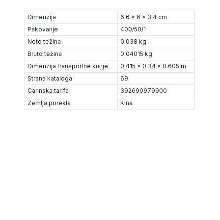
Dimenzija
6.6 x 6 x 3.4 cm
Pakovanje
400/50/1
Neto težina
0.038 kg
Bruto težina
0.04015 kg
Dimenzija transportne kutije
0.415 x 0.34 x 0.605 m
Strana kataloga
69
Carinska tarifa
392690979900
Zemlja porekla
Kina