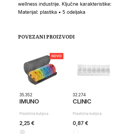
wellness industrije. Ključne karakteristike:
Materijal: plastika • 5 odeljaka
POVEZANI PROIZVODI
NOVO
35.352
32.274
IMUNO
CLINIC
Plastična kutijica
Plastična kutijica
2,25 €
0,87 €