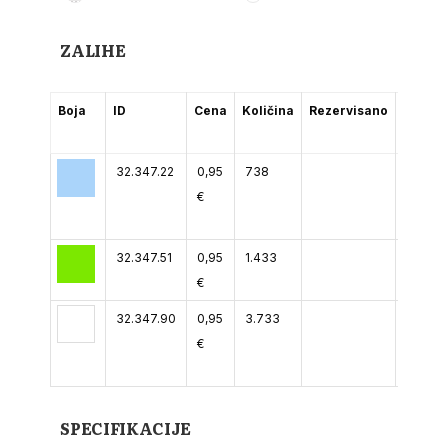
ZALIHE
Boja
ID
Cena
Količina
Rezervisano
(2-5
dana)
32.347.22
0,95
738
€
32.347.51
0,95
1.433
€
32.347.90
0,95
3.733
€
SPECIFIKACIJE