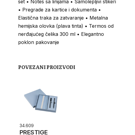
set • Notes sa linijama • Samolepljivi stikeri
• Pregrade za kartice i dokumenta •
Elastična traka za zatvaranje • Metalna
hemijska olovka (plava tinta) • Termos od
nerđajućeg čelika 300 ml • Elegantno
poklon pakovanje
POVEZANI PROIZVODI
34.609
PRESTIGE