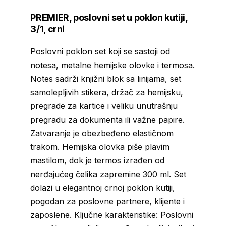
PREMIER, poslovni set u poklon kutiji,
3/1, crni
Poslovni poklon set koji se sastoji od
notesa, metalne hemijske olovke i termosa.
Notes sadrži knjižni blok sa linijama, set
samolepljivih stikera, držač za hemijsku,
pregrade za kartice i veliku unutrašnju
pregradu za dokumenta ili važne papire.
Zatvaranje je obezbeđeno elastičnom
trakom. Hemijska olovka piše plavim
mastilom, dok je termos izrađen od
nerđajućeg čelika zapremine 300 ml. Set
dolazi u elegantnoj crnoj poklon kutiji,
pogodan za poslovne partnere, klijente i
zaposlene. Ključne karakteristike: Poslovni