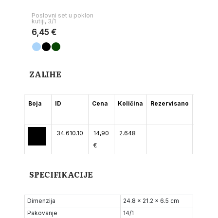
Poslovni set u poklon
kutiji, 3/1
6,45 €
ZALIHE
Boja
ID
Cena
Količina
Rezervisano
(2-5
dana)
34.610.10
14,90
2.648
€
SPECIFIKACIJE
Dimenzija
24.8 x 21.2 x 6.5 cm
Pakovanje
14/1