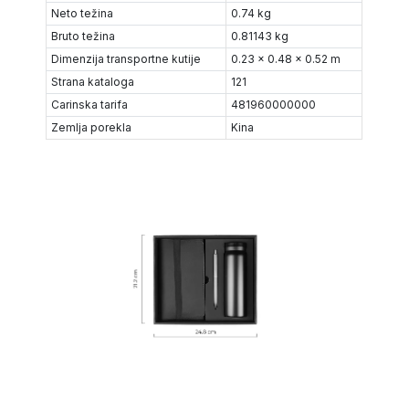
Neto težina
0.74 kg
Bruto težina
0.81143 kg
Dimenzija transportne kutije
0.23 x 0.48 x 0.52 m
Strana kataloga
121
Carinska tarifa
481960000000
Zemlja porekla
Kina