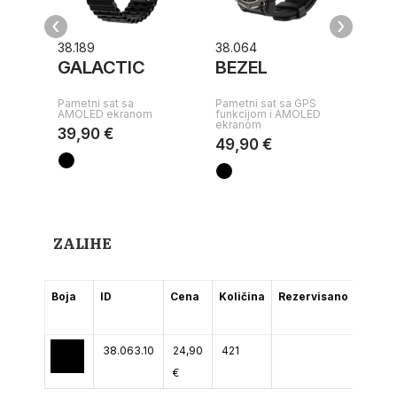
‹
›
38.189
38.064
38.
GALACTIC
BEZEL
QU
Pametni sat sa
Pametni sat sa GPS
Pame
AMOLED ekranom
funkcijom i AMOLED
ekranom
13,
39,90 €
49,90 €
ZALIHE
Boja
ID
Cena
Količina
Rezervisano
(2-5
dana)
38.063.10
24,90
421
€