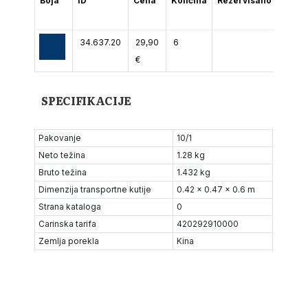
Boja
ID
Cena
Količina
Rezervisano
(2-5
dana)
34.637.20
29,90
6
€
SPECIFIKACIJE
Pakovanje
10/1
Neto težina
1.28 kg
Bruto težina
1.432 kg
Dimenzija transportne kutije
0.42 x 0.47 x 0.6 m
Strana kataloga
0
Carinska tarifa
420292910000
Zemlja porekla
Kina