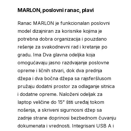
MARLON, poslovni ranac, plavi
Ranac MARLON je funkcionalan poslovni
model dizajniran za korisnike kojima je
potrebna dobra organizacija i pouzdano
rešenje za svakodnevni rad i kretanje po
gradu. Ima Dva glavna odeljka koja
omogućavaju jasno razdvajanje poslovne
opreme i ličnih stvari, dok dva prednja
džepa i dva bočna džepa sa rajsferšlusom
pružaju dodatni prostor za odlaganje sitnica
i dodatne opreme. Naloženi odeljak za
laptop veličine do 15” štiti uređaj tokom
nošenja, a skriveni sigurnosni džep sa
zadnje strane doprinosi bezbednom čuvanju
dokumenata i vrednosti. Integrisani USB A i