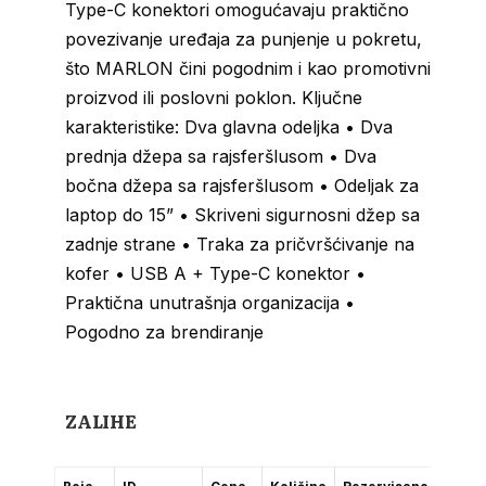
Type-C konektori omogućavaju praktično
povezivanje uređaja za punjenje u pokretu,
što MARLON čini pogodnim i kao promotivni
proizvod ili poslovni poklon. Ključne
karakteristike: Dva glavna odeljka • Dva
prednja džepa sa rajsferšlusom • Dva
bočna džepa sa rajsferšlusom • Odeljak za
laptop do 15” • Skriveni sigurnosni džep sa
zadnje strane • Traka za pričvršćivanje na
kofer • USB A + Type-C konektor •
Praktična unutrašnja organizacija •
Pogodno za brendiranje
ZALIHE