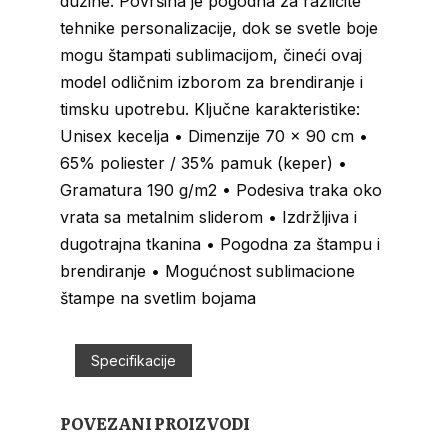
dužine. Površina je pogodna za različite
tehnike personalizacije, dok se svetle boje
mogu štampati sublimacijom, čineći ovaj
model odličnim izborom za brendiranje i
timsku upotrebu. Ključne karakteristike:
Unisex kecelja • Dimenzije 70 × 90 cm •
65% poliester / 35% pamuk (keper) •
Gramatura 190 g/m2 • Podesiva traka oko
vrata sa metalnim sliderom • Izdržljiva i
dugotrajna tkanina • Pogodna za štampu i
brendiranje • Mogućnost sublimacione
štampe na svetlim bojama
Specifikacije
POVEZANI PROIZVODI