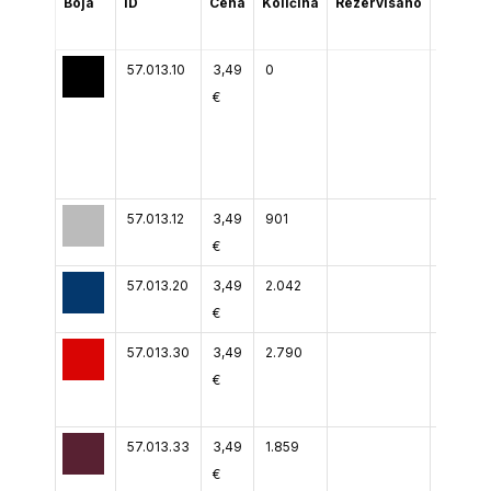
Boja
ID
Cena
Količina
Rezervisano
(2-5
dana)
57.013.10
3,49
0
€
57.013.12
3,49
901
€
57.013.20
3,49
2.042
€
57.013.30
3,49
2.790
€
57.013.33
3,49
1.859
€