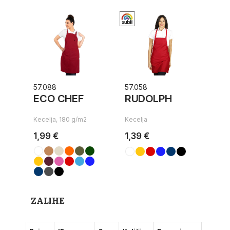
57.088
57.058
ECO CHEF
RUDOLPH
Kecelja, 180 g/m2
Kecelja
1,99 €
1,39 €
ZALIHE