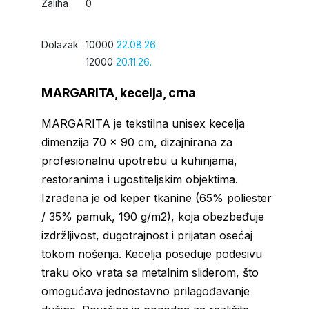
Zaliha
0
Dolazak
10000
22.08.26.
12000
20.11.26.
MARGARITA, kecelja, crna
MARGARITA je tekstilna unisex kecelja
dimenzija 70 × 90 cm, dizajnirana za
profesionalnu upotrebu u kuhinjama,
restoranima i ugostiteljskim objektima.
Izrađena je od keper tkanine (65% poliester
/ 35% pamuk, 190 g/m2), koja obezbeđuje
izdržljivost, dugotrajnost i prijatan osećaj
tokom nošenja. Kecelja poseduje podesivu
traku oko vrata sa metalnim sliderom, što
omogućava jednostavno prilagođavanje