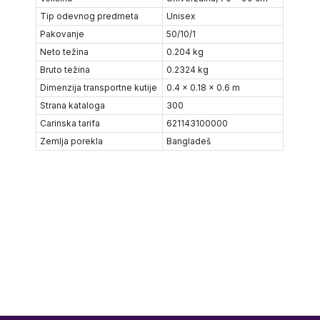
Tip odevnog predmeta
Unisex
Pakovanje
50/10/1
Neto težina
0.204 kg
Bruto težina
0.2324 kg
Dimenzija transportne kutije
0.4 x 0.18 x 0.6 m
Strana kataloga
300
Carinska tarifa
621143100000
Zemlja porekla
Bangladeš