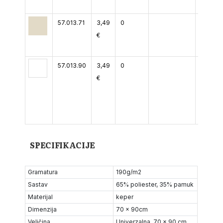
57.013.71
3,49
0
€
57.013.90
3,49
0
€
SPECIFIKACIJE
Gramatura
190g/m2
Sastav
65% poliester, 35% pamuk
Materijal
keper
Dimenzija
70 x 90cm
Veličina
Univerzalna, 70 x 90 cm