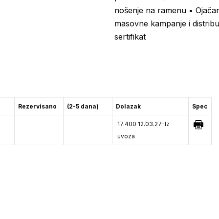
nošenje na ramenu • Ojača
masovne kampanje i distrib
sertifikat
Rezervisano
(2-5 dana)
Dolazak
Spec
17.400
12.03.27-Iz
uvoza