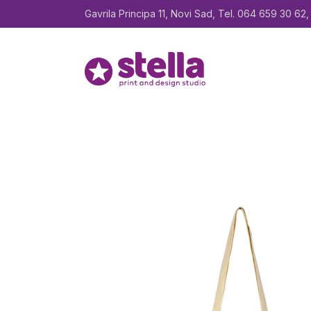
Preskoči
do
Gavrila Principa 11, Novi Sad, Tel. 064 659 30 62, 
sadržaja