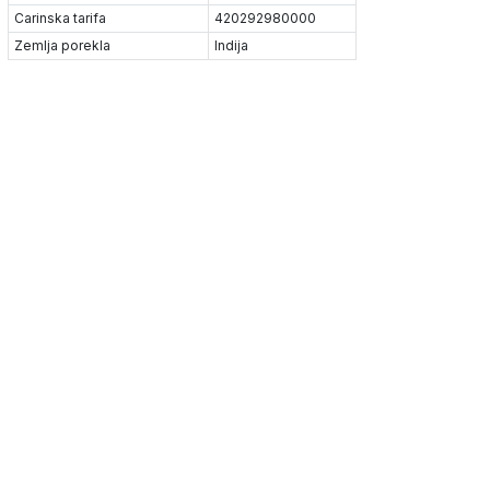
Carinska tarifa
420292980000
Zemlja porekla
Indija