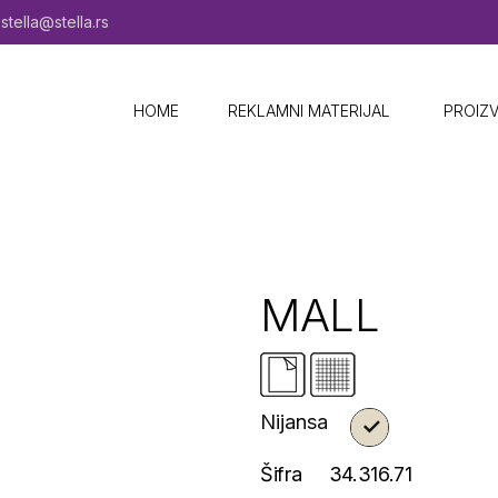
stella@stella.rs
HOME
REKLAMNI MATERIJAL ​
PROIZ
MALL
Nijansa
Šifra
34.316.71