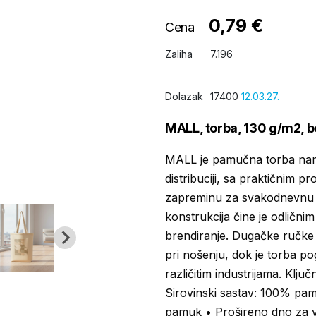
0,79 €
Cena
Zaliha
7.196
Dolazak
17400
12.03.27.
MALL, torba, 130 g/m2, b
MALL je pamučna torba nam
distribuciji, sa praktičnim
zapreminu za svakodnevnu 
konstrukcija čine je odličn
brendiranje. Dugačke ručke
pri nošenju, dok je torba 
različitim industrijama. Klj
Sirovinski sastav: 100% pa
pamuk • Prošireno dno za 