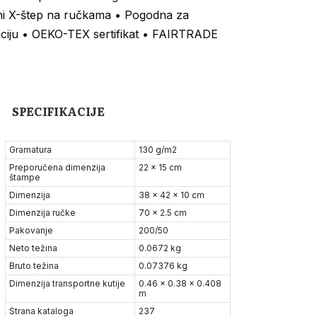
ni X-štep na ručkama • Pogodna za
uciju • OEKO-TEX sertifikat • FAIRTRADE
SPECIFIKACIJE
Gramatura
130 g/m2
Preporučena dimenzija
22 x 15 cm
štampe
Dimenzija
38 x 42 x 10 cm
Dimenzija ručke
70 x 2.5 cm
Pakovanje
200/50
Neto težina
0.0672 kg
Bruto težina
0.07376 kg
Dimenzija transportne kutije
0.46 x 0.38 x 0.408
m
Strana kataloga
237