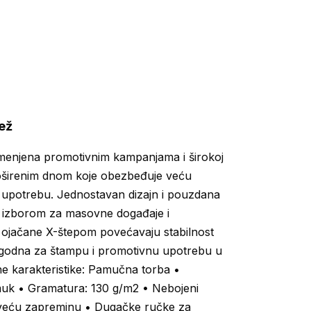
ež
enjena promotivnim kampanjama i širokoj
 proširenim dnom koje obezbeđuje veću
upotrebu. Jednostavan dizajn i pouzdana
im izborom za masovne događaje i
 ojačane X-štepom povećavaju stabilnost
pogodna za štampu i promotivnu upotrebu u
učne karakteristike: Pamučna torba •
muk • Gramatura: 130 g/m2 • Nebojeni
veću zapreminu • Dugačke ručke za