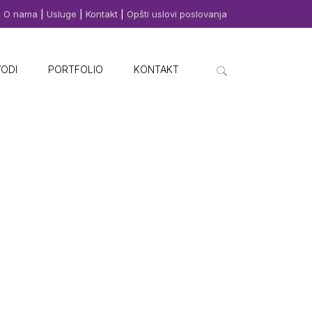
O nama
|
Usluge
|
Kontakt
|
Opšti uslovi poslovanja
VODI
PORTFOLIO
KONTAKT