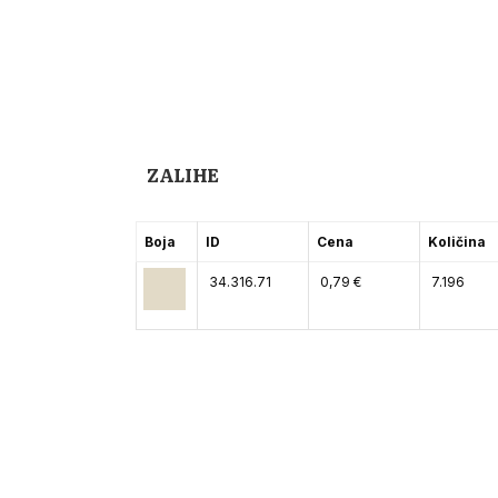
ZALIHE
Boja
ID
Cena
Količina
34.316.71
0,79 €
7.196