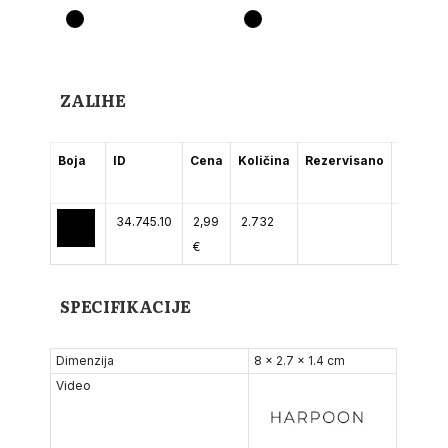
ZALIHE
Boja
ID
Cena
Količina
Rezervisano
(2-5
dana)
34.745.10
2,99
2.732
€
SPECIFIKACIJE
Dimenzija
8 x 2.7 x 1.4 cm
Video