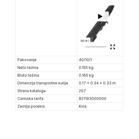
Pakovanje
40/10/1
Neto težina
0.155 kg
Bruto težina
0.165 kg
Dimenzija transportne kutije
0.17 x 0.34 x 0.33 m
Strana kataloga
207
Carinska tarifa
821193000000
Zemlja porekla
Kina