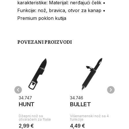
karakteristike: Materijal: nerđajući čelik •
Funkcije: nož, bravica, otvor za kanap •
Premium poklon kutija
POVEZANI PROIZVODI
‹
›
34.747
34.746
34.
HUNT
BULLET
SA
Džepni nož sa
Višenamenski nož sa 4
Više
otvaračem za flaše
funkcije
funk
2,99 €
4,49 €
7,5