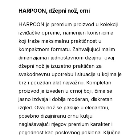
HARPOON, džepni nož, crni
HARPOON je premium proizvod u kolekciji
izviđačke opreme, namenjen korisnicima
koji traže maksimalnu praktičnost u
kompaktnom formatu. Zahvaljujući malim
dimenzijama i jednostavnom dizajnu, ovaj
džepni nož je izuzetno praktičan za
svakodnevnu upotrebu i situacije u kojima je
brz i pouzdan alat najvažniji. Kompletan
proizvod je izveden u crnoj boji, čime se
jasno izdvaja i dobija moderan, diskretan
izgled. Ovaj nož se pakuje u elegantnu,
posebno dizajniranu crnu kutiju,
naglašavajući njegov premium karakter i
pogodnost kao poslovnog poklona. Ključne