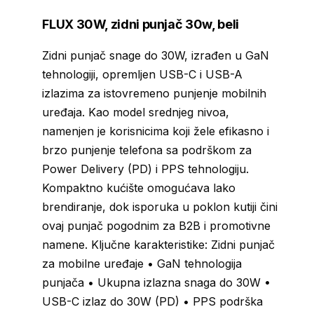
FLUX 30W, zidni punjač 30w, beli
Zidni punjač snage do 30W, izrađen u GaN
tehnologiji, opremljen USB-C i USB-A
izlazima za istovremeno punjenje mobilnih
uređaja. Kao model srednjeg nivoa,
namenjen je korisnicima koji žele efikasno i
brzo punjenje telefona sa podrškom za
Power Delivery (PD) i PPS tehnologiju.
Kompaktno kućište omogućava lako
brendiranje, dok isporuka u poklon kutiji čini
ovaj punjač pogodnim za B2B i promotivne
namene. Ključne karakteristike: Zidni punjač
za mobilne uređaje • GaN tehnologija
punjača • Ukupna izlazna snaga do 30W •
USB-C izlaz do 30W (PD) • PPS podrška