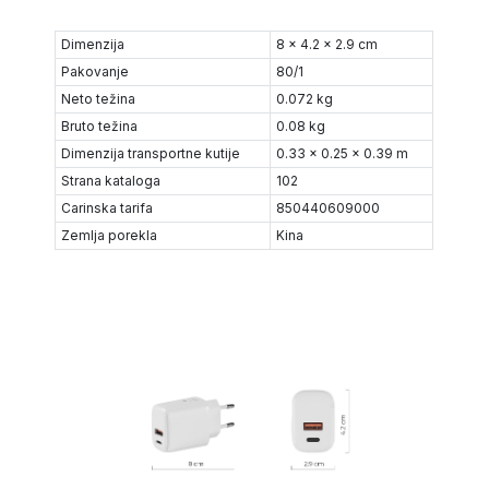
Dimenzija
8 x 4.2 x 2.9 cm
Pakovanje
80/1
Neto težina
0.072 kg
Bruto težina
0.08 kg
Dimenzija transportne kutije
0.33 x 0.25 x 0.39 m
Strana kataloga
102
Carinska tarifa
850440609000
Zemlja porekla
Kina