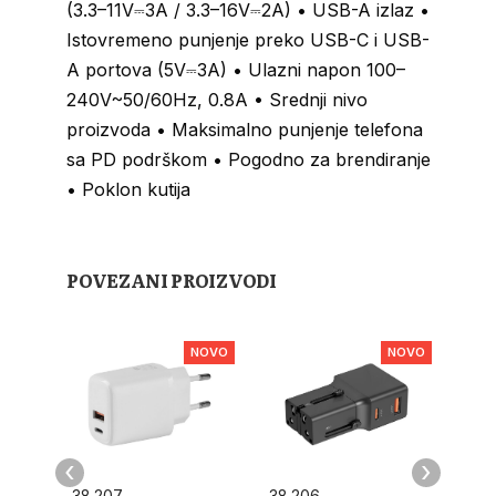
(3.3–11V⎓3A / 3.3–16V⎓2A) • USB-A izlaz •
Istovremeno punjenje preko USB-C i USB-
A portova (5V⎓3A) • Ulazni napon 100–
240V~50/60Hz, 0.8A • Srednji nivo
proizvoda • Maksimalno punjenje telefona
sa PD podrškom • Pogodno za brendiranje
• Poklon kutija
POVEZANI PROIZVODI
NOVO
NOVO
‹
›
38.207
38.206
38.