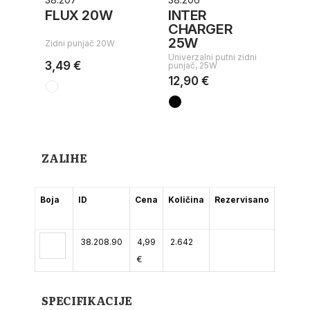
FLUX 20W
INTER
GA
CHARGER
25W
Zidni punjač 20W
Zidn
Univerzalni putni zidni
3,49 €
10,
punjač, 25W
12,90 €
ZALIHE
Boja
ID
Cena
Količina
Rezervisano
(2-5
dana)
38.208.90
4,99
2.642
€
SPECIFIKACIJE