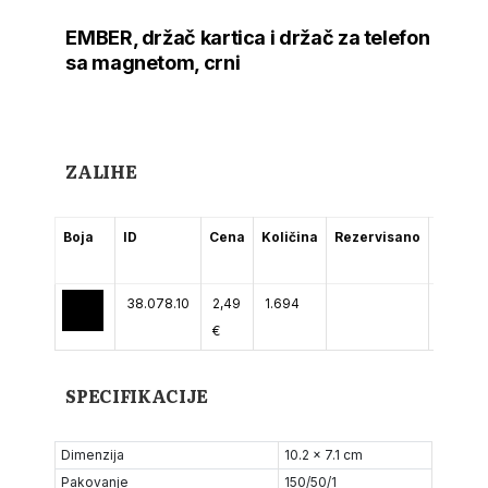
EMBER, držač kartica i držač za telefon
sa magnetom, crni
ZALIHE
Boja
ID
Cena
Količina
Rezervisano
(2-5
dana)
38.078.10
2,49
1.694
€
SPECIFIKACIJE
Dimenzija
10.2 x 7.1 cm
Pakovanje
150/50/1