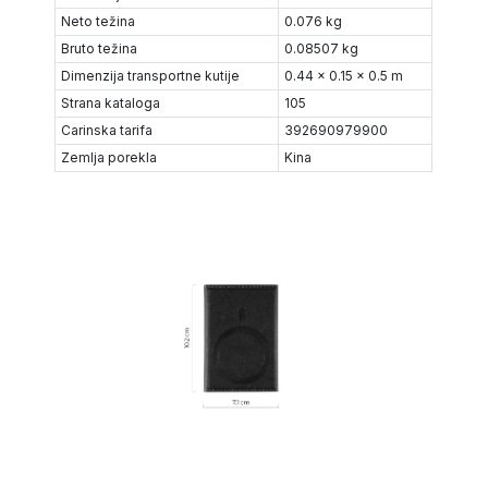
Neto težina
0.076 kg
Bruto težina
0.08507 kg
Dimenzija transportne kutije
0.44 x 0.15 x 0.5 m
Strana kataloga
105
Carinska tarifa
392690979900
Zemlja porekla
Kina