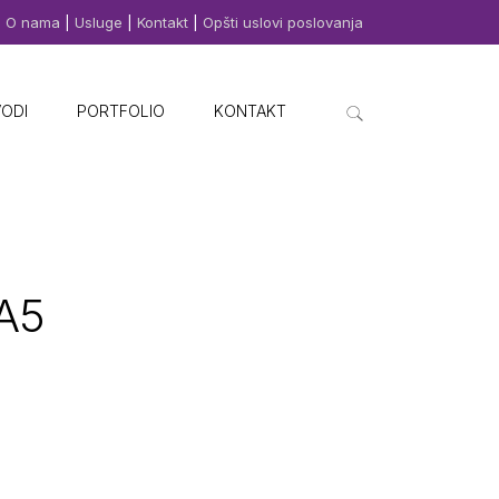
O nama
|
Usluge
|
Kontakt
|
Opšti uslovi poslovanja
VODI
PORTFOLIO
KONTAKT
A5