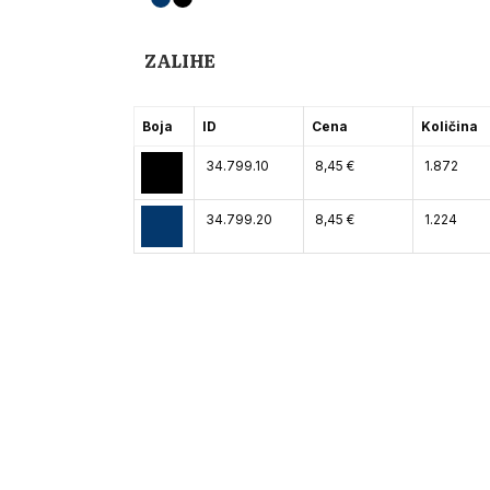
ZALIHE
Boja
ID
Cena
Količina
34.799.10
8,45 €
1.872
34.799.20
8,45 €
1.224