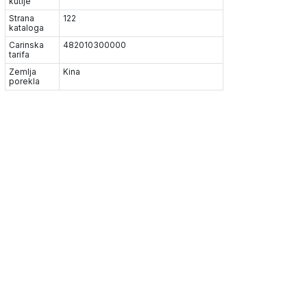
kutije
Strana
122
kataloga
Carinska
482010300000
tarifa
Zemlja
Kina
porekla