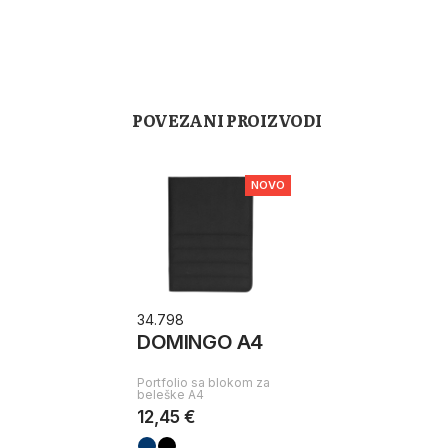
POVEZANI PROIZVODI
NOVO
34.798
DOMINGO A4
Portfolio sa blokom za
beleške A4
12,45 €