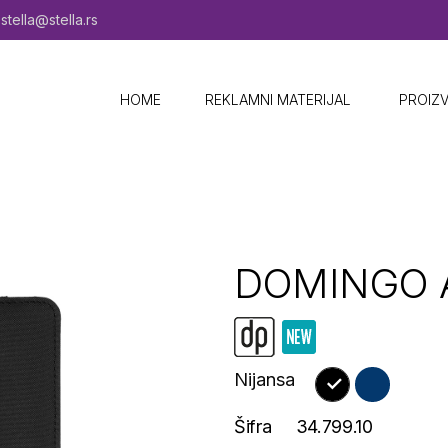
stella@stella.rs
HOME
REKLAMNI MATERIJAL ​
PROIZ
DOMINGO 
Nijansa
Šifra
34.799.10