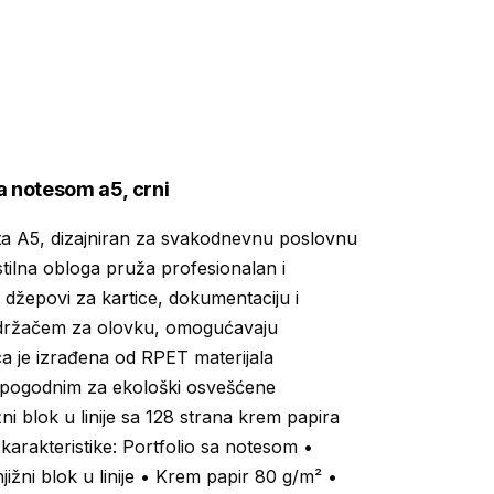
a notesom a5, crni
ta A5, dizajniran za svakodnevnu poslovnu
tilna obloga pruža profesionalan i
 džepovi za kartice, dokumentaciju i
a držačem za olovku, omogućavaju
ca je izrađena od RPET materijala
ni pogodnim za ekološki osvešćene
ni blok u linije sa 128 strana krem papira
karakteristike: Portfolio sa notesom •
ižni blok u linije • Krem papir 80 g/m² •