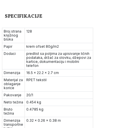
SPECIFIKACIJE
Broj strana
128
knjižnog
bloka
Papir
krem ofset 80g/m2
Dodaci
predlist sa poljima za upisivanje ličnih
podataka, držač za olovku, džepovi za
kartice, dokumentaciju i mobilni
telefon
Dimenzija
16.5 x 22.2 x 2.7 cm
Materijal za
RPET tekstil
oblaganje
korice
Pakovanje
20/1
Neto težina
0.454 kg
Bruto
0.4785 kg
težina
Dimenzija
0.32 x 0.26 x 0.38 m
transportne