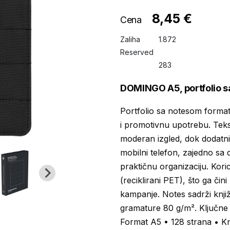
8,45 €
Cena
Zaliha
1.872
Reserved
283
DOMINGO A5, portfolio s
Portfolio sa notesom forma
i promotivnu upotrebu. Teks
moderan izgled, dok dodatni
mobilni telefon, zajedno s
praktičnu organizaciju. Kori
(reciklirani PET), što ga či
kampanje. Notes sadrži knjiž
gramature 80 g/m². Ključne 
Format A5 • 128 strana • Knj