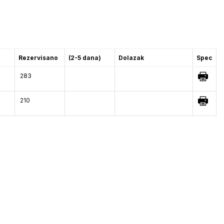
Rezervisano
(2-5 dana)
Dolazak
Spec
283
210