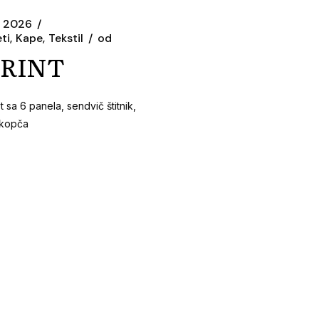
1, 2026
ti
Kape
Tekstil
od
PRINT
 sa 6 panela, sendvič štitnik,
 kopča