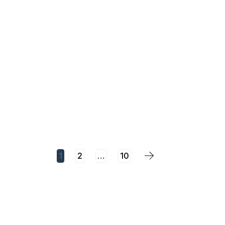
Paginaci
1
2
…
10
članaka