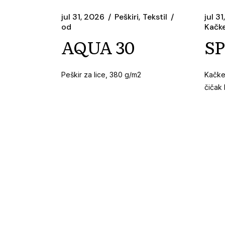
jul 31, 2026
Peškiri
Tekstil
jul 3
od
Kačke
AQUA 30
S
Peškir za lice, 380 g/m2
Kačket
čičak