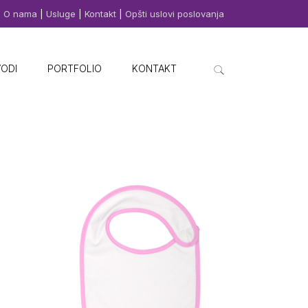
O nama
|
Usluge
|
Kontakt
|
Opšti uslovi poslovanja
VODI
PORTFOLIO
KONTAKT