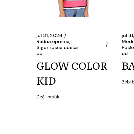
jul 31, 2026
jul 3
Radna oprema
Modn
Sigurnosna odeća
Posl
od
od
GLOW COLOR
B
KID
Bebi 
Dečji prsluk