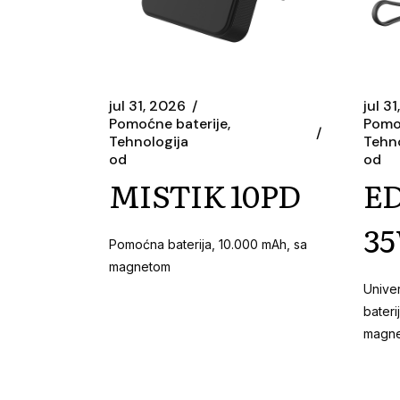
jul 31, 2026
jul 3
Pomoćne baterije
Pomo
Tehnologija
Tehno
od
od
MISTIK 10PD
ED
3
Pomoćna baterija, 10.000 mAh, sa
magnetom
Univer
bateri
magne