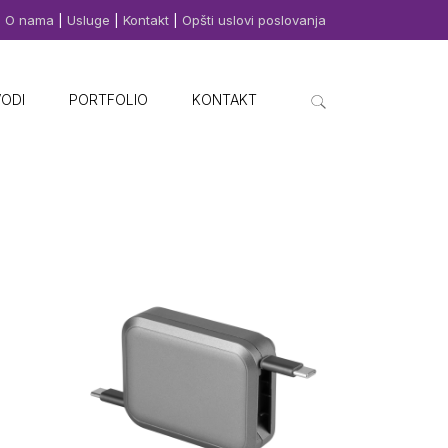
O nama
|
Usluge
|
Kontakt
|
Opšti uslovi poslovanja
VODI
PORTFOLIO
KONTAKT