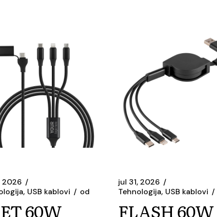
1, 2026
jul 31, 2026
logija
USB kablovi
od
Tehnologija
USB kablovi
LET 60W
FLASH 60W