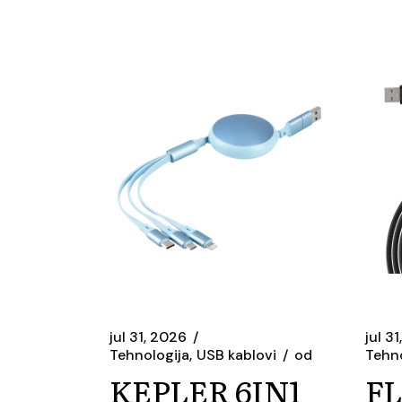
jul 31, 2026
jul 3
Tehnologija
USB kablovi
od
Tehno
KEPLER 6IN1
F