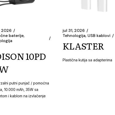
1, 2026
jul 31, 2026
ćne baterije
Tehnologija
USB kablovi
logija
KLASTER
ISON 10PD
Plastična kutija sa adapterima
5W
zalni putni punjač / pomoćna
ja, 10.000 mAh, 35W sa
tom i kablom na izvlačenje