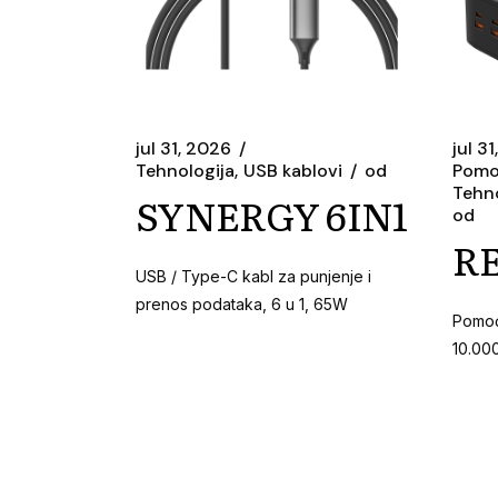
jul 31, 2026
jul 3
Tehnologija
USB kablovi
od
Pomo
Tehno
SYNERGY 6IN1
od
R
USB / Type-C kabl za punjenje i
prenos podataka, 6 u 1, 65W
Pomoć
10.00