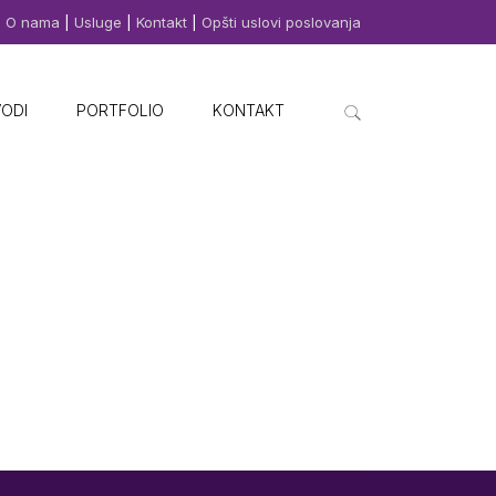
O nama
|
Usluge
|
Kontakt
|
Opšti uslovi poslovanja
VODI
PORTFOLIO
KONTAKT