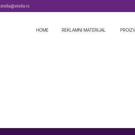
stella@stella.rs
HOME
REKLAMNI MATERIJAL ​
PROIZ